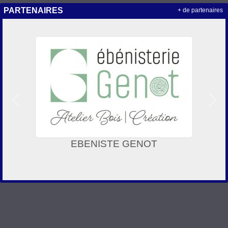
PARTENAIRES
+ de partenaires
Précedent
Suiv
EBENISTE GENOT