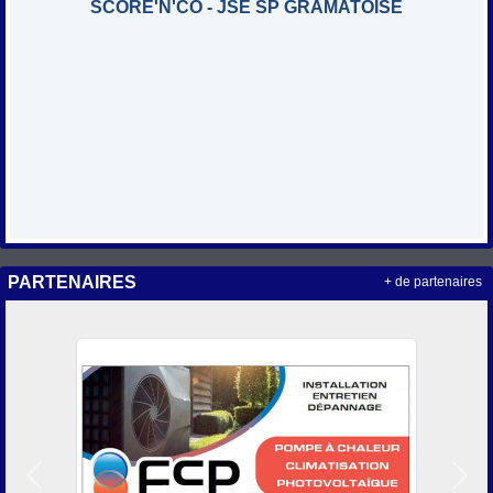
SCORE'N'CO - JSE SP GRAMATOISE
PARTENAIRES
+ de partenaires
Précedent
Suiv